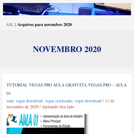
Ir
Main
AJEITANDO SEU LADO
Menu
para
Menu
o
Arquivos para novembro 2020
ASL
|
conteúdo
NOVEMBRO 2020
Tutorial
TUTORIAL VEGAS PRO AULA GRATUITA VEGAS PRO – AULA
Vegas
01
Pro
sony vegas download
,
vegas crackeado
,
vegas download
/
11 de
Aula
novembro de 2020
/
Ajeitando Seu lado
Gratuita
Vegas
Pro
–