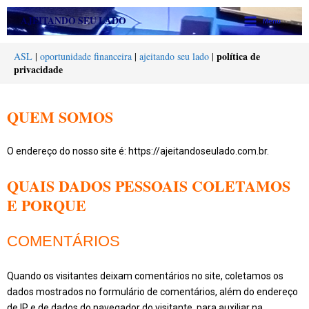
Ir
Main
AJEITANDO SEU LADO
Menu
para
Menu
o
política de
ASL
|
oportunidade financeira
|
ajeitando seu lado
|
conteúdo
privacidade
QUEM SOMOS
O endereço do nosso site é: https://ajeitandoseulado.com.br.
QUAIS DADOS PESSOAIS COLETAMOS
E PORQUE
COMENTÁRIOS
Quando os visitantes deixam comentários no site, coletamos os
dados mostrados no formulário de comentários, além do endereço
de IP e de dados do navegador do visitante, para auxiliar na