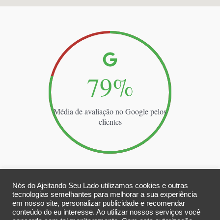
85
%
Média de avaliação no Google pelos
clientes
Nós do Ajeitando Seu Lado utilizamos cookies e outras
Clientes que já fizeram mais de um serviço conosco
tecnologias semelhantes para melhorar a sua experiência
em nosso site, personalizar publicidade e recomendar
95.00
%
conteúdo do eu interesse. Ao utilizar nossos serviços você