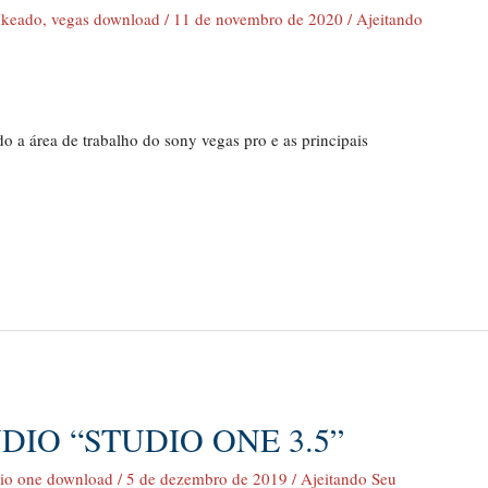
ckeado
,
vegas download
/
11 de novembro de 2020
/
Ajeitando
o a área de trabalho do sony vegas pro e as principais
DIO “STUDIO ONE 3.5”
dio one download
/
5 de dezembro de 2019
/
Ajeitando Seu