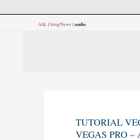
audio
ASL
|
blog/News
|
TUTORIAL VE
Tutorial
Vegas
VEGAS PRO – 
Pro