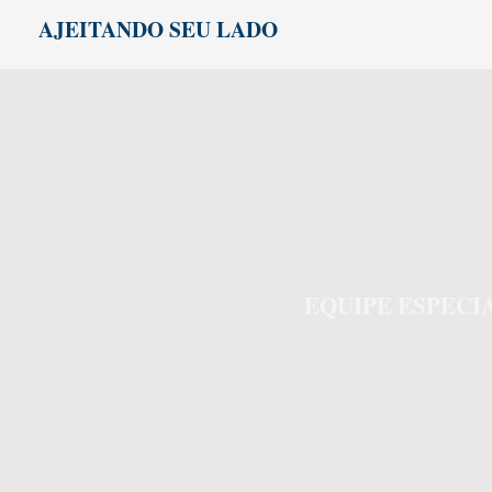
Ir
AJEITANDO SEU LADO
para
o
conteúdo
EQUIPE ESPEC