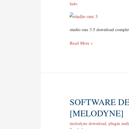
lado
“Studio
one
3.5”
studio one 3.5 download comple
Read More »
SOFTWARE DE
software
de
[MELODYNE]
edição
de
melodyne download
,
plugin aud
audio