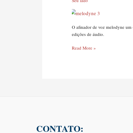
Seu lado
[melodyne]
O afinador de voz melodyne um ó
edições de áudio.
Read More »
CONTATO: