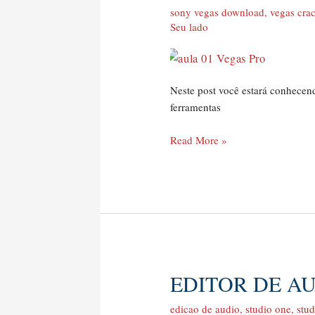
Aula
sony vegas download
,
vegas cra
Gratuita
Seu lado
Vegas
Pro
–
Aula
Neste post você estará conhecend
01
ferramentas
Read More »
EDITOR DE AU
editor
de
edicao de audio
,
studio one
,
stu
audio