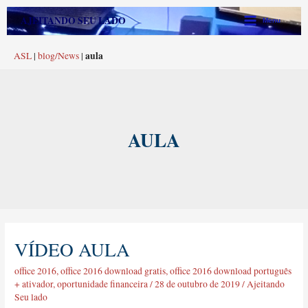
Ir
Main
AJEITANDO SEU LADO
Menu
para
Menu
o
aula
ASL
|
blog/News
|
conteúdo
AULA
VÍDEO AULA
vídeo
aula
office 2016
,
office 2016 download gratis
,
office 2016 download português
+ ativador
,
oportunidade financeira
/
28 de outubro de 2019
/
Ajeitando
Seu lado