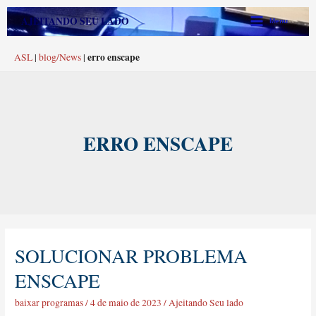
Ir
Main
AJEITANDO SEU LADO
Menu
para
Menu
o
erro enscape
ASL
|
blog/News
|
conteúdo
ERRO ENSCAPE
SOLUCIONAR PROBLEMA
Solucionar
Problema
ENSCAPE
Enscape
baixar programas
/
4 de maio de 2023
/
Ajeitando Seu lado