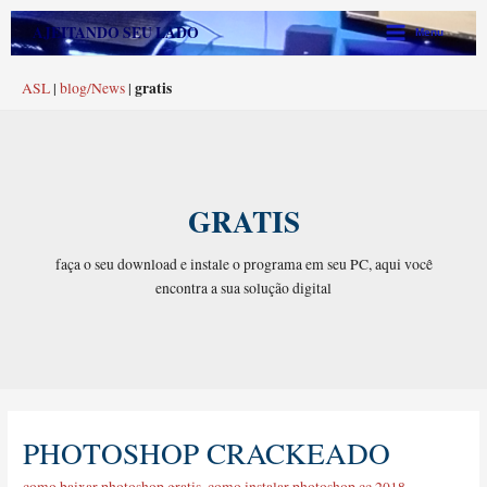
Ir
Main
AJEITANDO SEU LADO
Menu
para
Menu
o
gratis
ASL
|
blog/News
|
conteúdo
GRATIS
faça o seu download e instale o programa em seu PC, aqui você
encontra a sua solução digital
PHOTOSHOP CRACKEADO
photoshop
crackeado