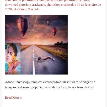
como baixar photoshop gratis
,
como instalar photoshop cc 2018
,
download phtoshop crackeado
,
photoshop crackeado
/
19 de fevereiro de
2020
/
Ajeitando Seu lado
Adobe Photoshop Completo e crackeado é um software de edição de
imagens poderoso e popular que ajuda você a aplicar vários efeitos.
Read More »