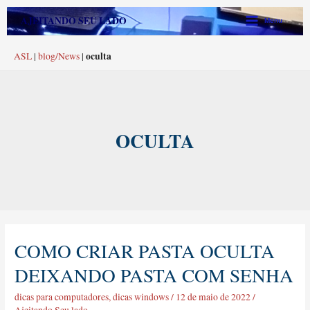
Ir
Main
AJEITANDO SEU LADO
Menu
para
Menu
o
oculta
ASL
|
blog/News
|
conteúdo
OCULTA
COMO CRIAR PASTA OCULTA
Como
criar
DEIXANDO PASTA COM SENHA
pasta
oculta
dicas para computadores
,
dicas windows
/
12 de maio de 2022
/
deixando