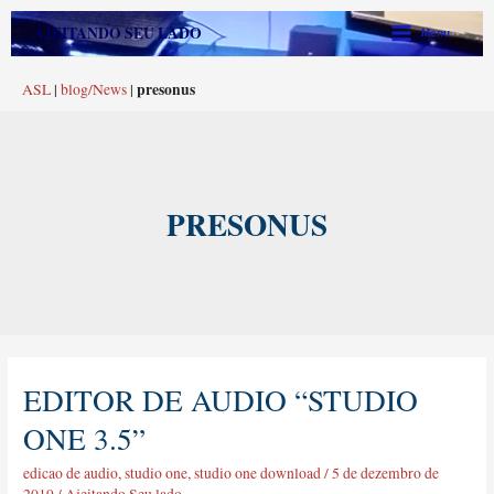
Ir
Main
AJEITANDO SEU LADO
Menu
para
Menu
o
presonus
ASL
|
blog/News
|
conteúdo
PRESONUS
EDITOR DE AUDIO “STUDIO
editor
de
ONE 3.5”
audio
“Studio
edicao de audio
,
studio one
,
studio one download
/
5 de dezembro de
one