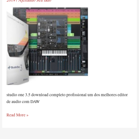
2019
/
Ajeitando Seu lado
3.5”
studio one 3.5 download completo profissional um dos melhores editor
de audio com DAW
Read More »