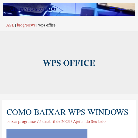
Ir
Main
AJEITANDO SEU LADO
Menu
para
Menu
o
wps office
ASL
|
blog/News
|
conteúdo
WPS OFFICE
COMO BAIXAR WPS WINDOWS
COMO
BAIXAR
baixar programas
/
5 de abril de 2023
/
Ajeitando Seu lado
WPS
WINDOWS