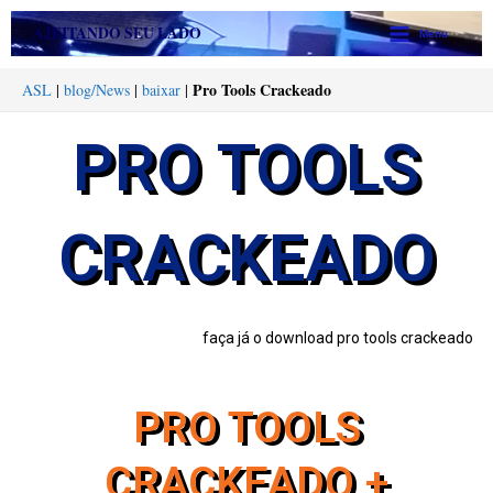
Ir
Main
AJEITANDO SEU LADO
Menu
para
Menu
o
Pro Tools Crackeado
ASL
|
blog/News
|
baixar
|
conteúdo
PRO TOOLS
CRACKEADO
faça já o download pro tools crackeado
PRO TOOLS
CRACKEADO +