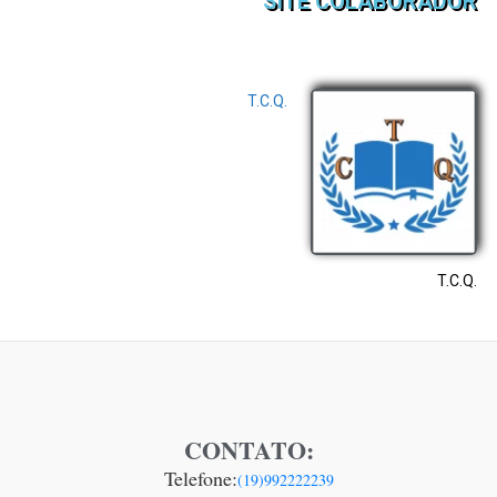
SITE COLABORADOR
T.C.Q.
T.C.Q.
CONTATO:
Telefone:
(19)992222239