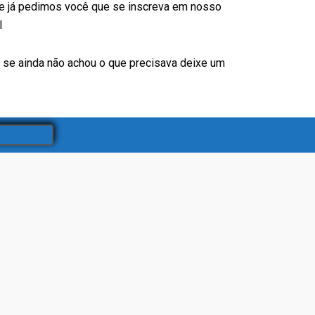
de já pedimos você que se inscreva em nosso
l
s se ainda não achou o que precisava deixe um
94
%
Média de avaliação no Google pelos
clientes