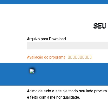
SEU
Arquivo para Download
Carregamento
Avaliação do programa
10/10










Acima de tudo o site ajeitando seu lado procura
é feito com a melhor qualidade.