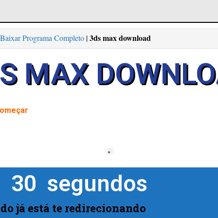
3ds max download
Baixar Programa Completo
|
DS MAX DOWNLO
começar
  
30
  segundos
do já está te redirecionando