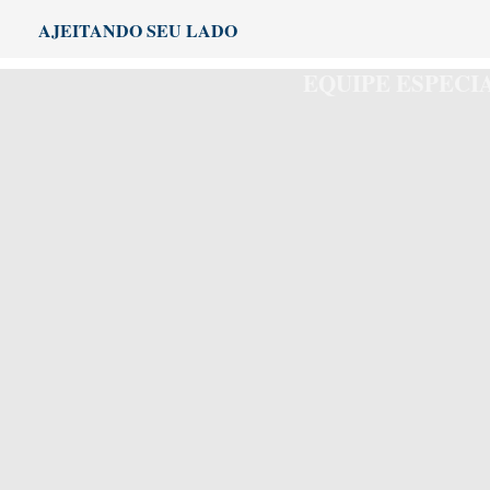
Ir
AJEITANDO SEU LADO
para
o
EQUIPE ESPEC
conteúdo