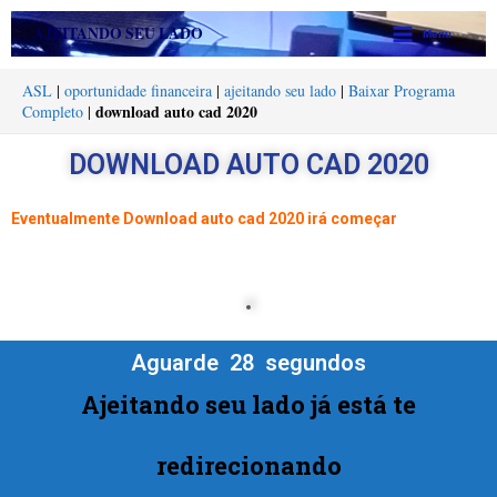
Ir
Main
AJEITANDO SEU LADO
Menu
para
Menu
o
ASL
|
oportunidade financeira
|
ajeitando seu lado
|
Baixar Programa
conteúdo
download auto cad 2020
Completo
|
DOWNLOAD AUTO CAD 2020
Eventualmente Download auto cad 2020 irá começar
Aguarde  
28
  segundos
Ajeitando seu lado já está te
redirecionando