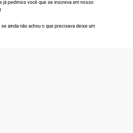
de já pedimos você que se inscreva em nosso
l
s se ainda não achou o que precisava deixe um
%
Média de avaliação no Google pelos
clientes