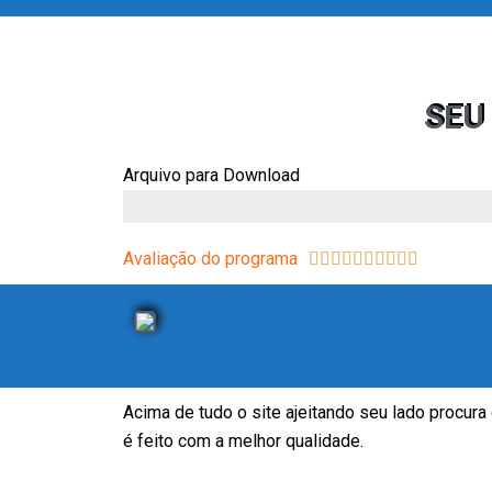
SEU
Arquivo para Download
Carregamento
Avaliação do programa
10/10










Acima de tudo o site ajeitando seu lado procura
é feito com a melhor qualidade.