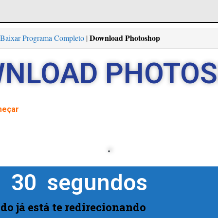
Download Photoshop
Baixar Programa Completo
|
NLOAD PHOTO
meçar
  
30
  segundos
do já está te redirecionando