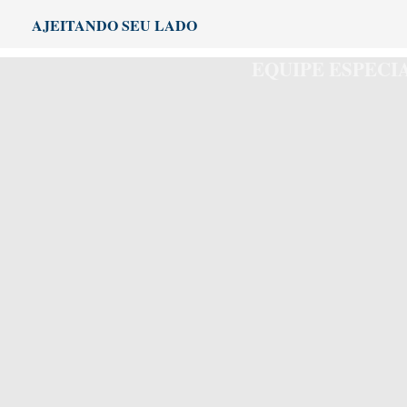
Ir
AJEITANDO SEU LADO
para
o
EQUIPE ESPEC
conteúdo