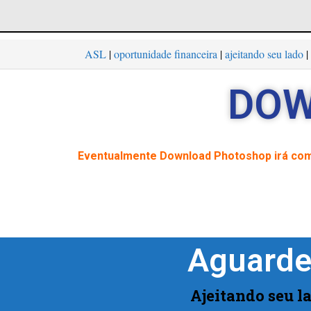
ASL
|
oportunidade financeira
|
ajeitando seu lado
|
DOW
Eventualmente Download Photoshop irá co
Aguarde
Ajeitando seu la