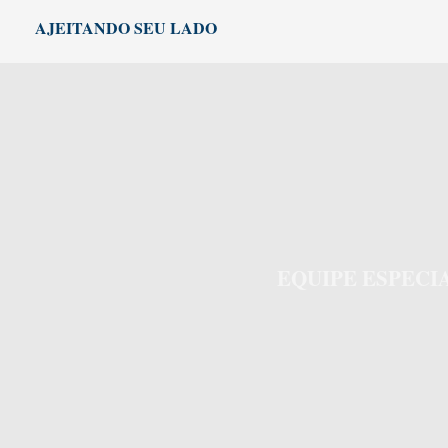
Ir
AJEITANDO SEU LADO
para
o
conteúdo
EQUIPE ESPEC