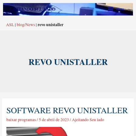
Ir
Main
AJEITANDO SEU LADO
Menu
para
Menu
o
revo unistaller
ASL
|
blog/News
|
conteúdo
REVO UNISTALLER
SOFTWARE REVO UNISTALLER
SOFTWARE
REVO
baixar programas
/
5 de abril de 2023
/
Ajeitando Seu lado
UNISTALLER