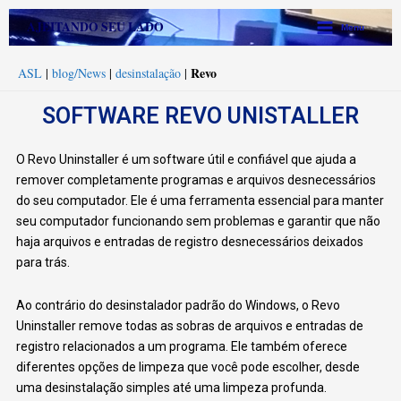
Ir
Main
AJEITANDO SEU LADO
Menu
para
Menu
o
Revo
ASL
|
blog/News
|
desinstalação
|
conteúdo
SOFTWARE REVO UNISTALLER
O Revo Uninstaller é um software útil e confiável que ajuda a
remover completamente programas e arquivos desnecessários
do seu computador. Ele é uma ferramenta essencial para manter
seu computador funcionando sem problemas e garantir que não
haja arquivos e entradas de registro desnecessários deixados
para trás.
Ao contrário do desinstalador padrão do Windows, o Revo
Uninstaller remove todas as sobras de arquivos e entradas de
registro relacionados a um programa. Ele também oferece
diferentes opções de limpeza que você pode escolher, desde
uma desinstalação simples até uma limpeza profunda.