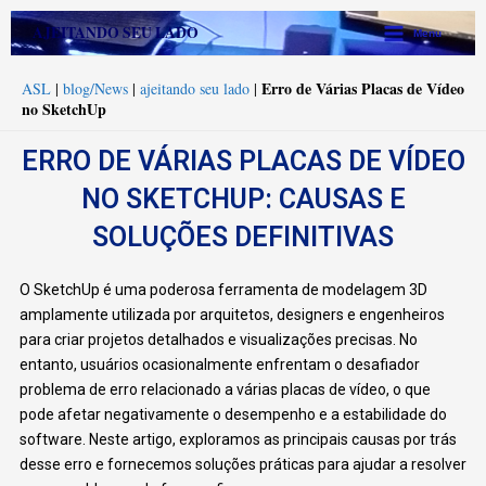
Ir
Main
AJEITANDO SEU LADO
Menu
para
Menu
o
Erro de Várias Placas de Vídeo
ASL
|
blog/News
|
ajeitando seu lado
|
conteúdo
no SketchUp
ERRO DE VÁRIAS PLACAS DE VÍDEO
NO SKETCHUP: CAUSAS E
SOLUÇÕES DEFINITIVAS
O SketchUp é uma poderosa ferramenta de modelagem 3D
amplamente utilizada por arquitetos, designers e engenheiros
para criar projetos detalhados e visualizações precisas. No
entanto, usuários ocasionalmente enfrentam o desafiador
problema de erro relacionado a várias placas de vídeo, o que
pode afetar negativamente o desempenho e a estabilidade do
software. Neste artigo, exploramos as principais causas por trás
desse erro e fornecemos soluções práticas para ajudar a resolver