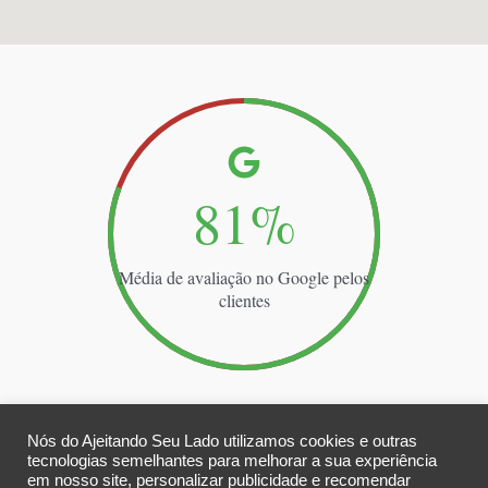
100
%
Média de avaliação no Google pelos
clientes
Nós do Ajeitando Seu Lado utilizamos cookies e outras
Clientes que já fizeram mais de um serviço conosco
tecnologias semelhantes para melhorar a sua experiência
em nosso site, personalizar publicidade e recomendar