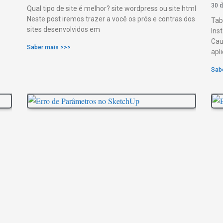
30 d
Qual tipo de site é melhor? site wordpress ou site html
Neste post iremos trazer a você os prós e contras dos
Tab
sites desenvolvidos em
Ins
Cau
Saber mais >>>
apl
Sab