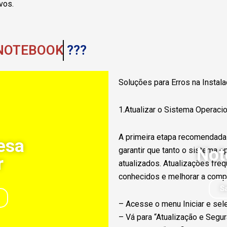
vos.
NOTEBOOK
???
Soluções para Erros na Instal
1.Atualizar o Sistema Operaci
A primeira etapa recomendada 
esa
Not
garantir que tanto o sistema 
r
atualizados. Atualizações fre
conhecidos e melhorar a compa
S
– Acesse o menu Iniciar e sel
– Vá para “Atualização e Segur