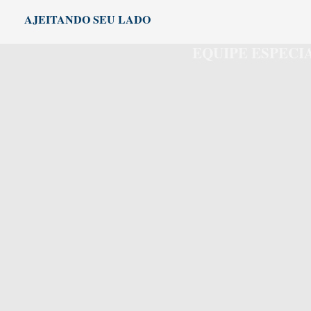
Ir
AJEITANDO SEU LADO
para
o
EQUIPE ESPEC
conteúdo