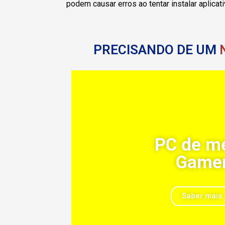
podem causar erros ao tentar instalar aplicati
PRECISANDO DE UM
Previous
Next
PC de m
Game
Saber mais