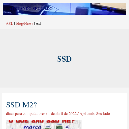
Ir
Main
AJEITANDO SEU LADO
Menu
para
Menu
o
ssd
ASL
|
blog/News
|
conteúdo
SSD
SSD M2?
SSD
M2?
dicas para computadores
/
1 de abril de 2022
/
Ajeitando Seu lado