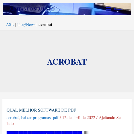
Ir
Main
AJEITANDO SEU LADO
Menu
para
Menu
o
acrobat
ASL
|
blog/News
|
conteúdo
ACROBAT
Qual
QUAL MELHOR SOFTWARE DE PDF
melhor
acrobat
,
baixar programas
,
pdf
/
12 de abril de 2022
/
Ajeitando Seu
Software
lado
de