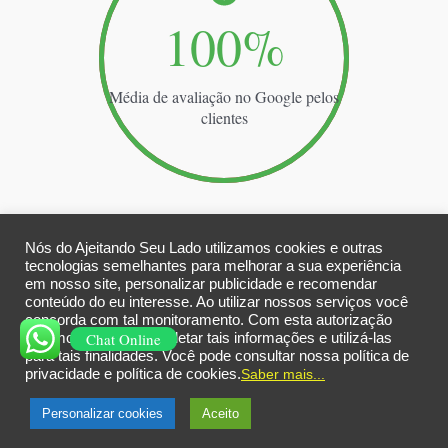
100
%
Média de avaliação no Google pelos
clientes
Nós do Ajeitando Seu Lado utilizamos cookies e outras
Clientes que já fizeram mais de um serviço conosco
tecnologias semelhantes para melhorar a sua experiência
em nosso site, personalizar publicidade e recomendar
95.00
%
conteúdo do eu interesse. Ao utilizar nossos serviços você
concorda com tal monitoramento. Com esta autorização
Chat Online
estamos aptos para coletar tais informações e utilizá-las
para tais finalidades. Você pode consultar nossa política de
privacidade e política de cookies.
Saber mais...
Copyright © 2026 Todos direitos reservado Ajeitando Seu Lado
Personalizar cookies
Aceito
|CNPJ 45.505.396.0001/67