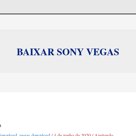
BAIXAR SONY VEGAS
D
download
,
vegas download
/
4 de junho de 2020
/
Ajeitando