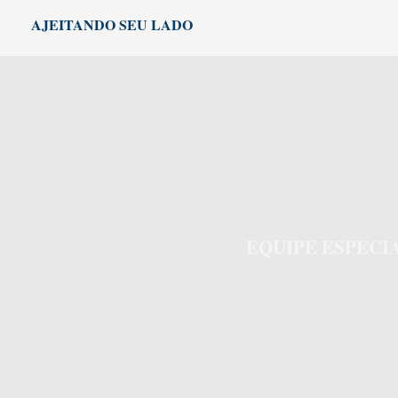
Ir
AJEITANDO SEU LADO
para
o
conteúdo
EQUIPE ESPEC