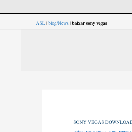
baixar sony vegas
ASL
|
blog/News
|
Sony
SONY VEGAS DOWNLOA
Vegas
baixar sony vegas
,
sony vegas 