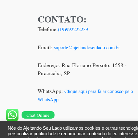
CONTATO:
Telefone:
(19)992222239
Email:
suporte@ajeitandoseulado.com.br
Endereço: Rua Floriano Peixoto, 1558 -
Piracicaba, SP
WhatsApp:
Clique aqui para falar conosco pelo
WhatsApp
Chat Online
Nós do Ajeitando Seu Lado utilizamos cookies e outras tecnolog
personalizar publicidade e recomendar conteúdo do eu interesse