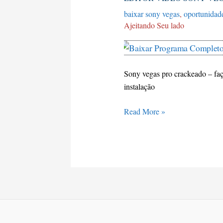
video
baixar sony vegas
,
oportunidade
sony
Ajeitando Seu lado
vegas
Sony vegas pro crackeado – faç
instalação
Read More »